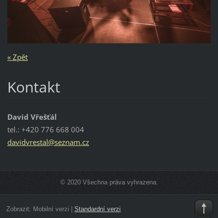
« Zpět
Kontakt
David Vřešťál
tel.: +420 776 668 004
davidvre
stal@sez
nam.cz
© 2020 Všechna práva vyhrazena.
Zobrazit:
Mobilní verzi
|
Standardní verzi