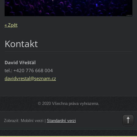
« Zpět
Kontakt
David Vřešťál
tel.: +420 776 668 004
davidvre
stal@sez
nam.cz
© 2020 Všechna práva vyhrazena.
Zobrazit:
Mobilní verzi
|
Standardní verzi