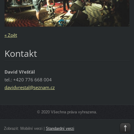
« Zpět
Kontakt
David Vřešťál
tel.: +420 776 668 004
davidvre
stal@sez
nam.cz
© 2020 Všechna práva vyhrazena.
Zobrazit:
Mobilní verzi
|
Standardní verzi