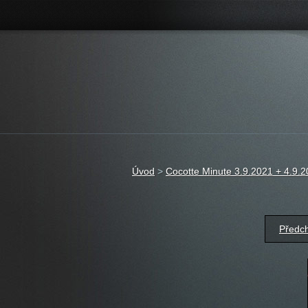
Úvod
>
Cocotte Minute 3.9.2021 + 4.9.2
Předc