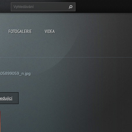
FOTOGALERIE
VIDEA
05899059_n.jpg
edující