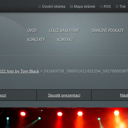
Úvodní stránka
Mapa stránek
RSS
Tisk
ÚVOD
LEKCE BASKYTARY
DÁRKOVÉ POUKAZY
KONCERTY
KONTAKT
021 foto by Tom Black
>
241669708_390651612431294_58178000387
hozí
Spustit prezentaci
Násl