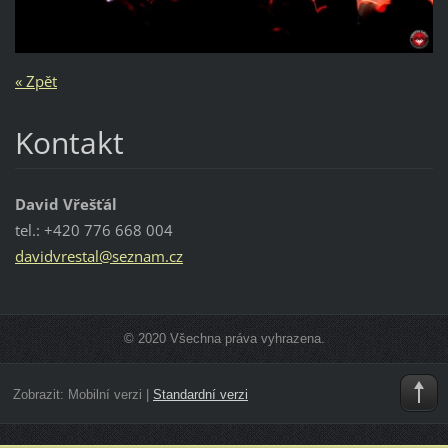
« Zpět
Kontakt
David Vřešťál
tel.: +420 776 668 004
davidvre
stal@sez
nam.cz
© 2020 Všechna práva vyhrazena.
Zobrazit:
Mobilní verzi
|
Standardní verzi