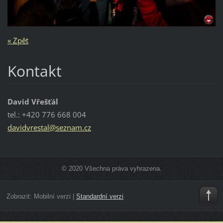
« Zpět
Kontakt
David Vřešťál
tel.: +420 776 668 004
davidvre
stal@sez
nam.cz
© 2020 Všechna práva vyhrazena.
Zobrazit:
Mobilní verzi
|
Standardní verzi