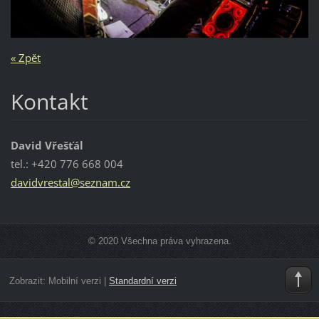
« Zpět
Kontakt
David Vřešťál
tel.: +420 776 668 004
davidvre
stal@sez
nam.cz
© 2020 Všechna práva vyhrazena.
Zobrazit:
Mobilní verzi
|
Standardní verzi