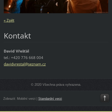
« Zpět
Kontakt
David Vřešťál
tel.: +420 776 668 004
davidvre
stal@sez
nam.cz
© 2020 Všechna práva vyhrazena.
Zobrazit:
Mobilní verzi
|
Standardní verzi